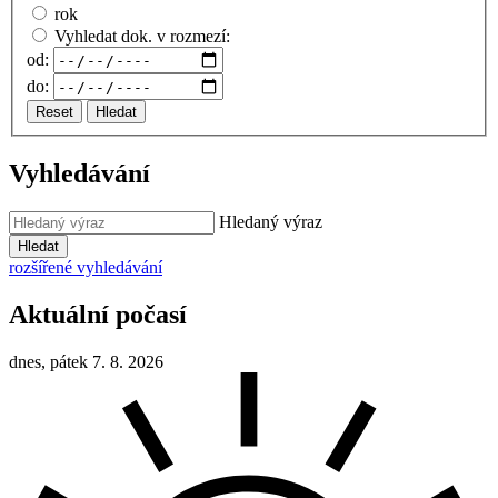
rok
Vyhledat dok. v rozmezí:
od:
do:
Reset
Hledat
Vyhledávání
Hledaný výraz
Hledat
rozšířené vyhledávání
Aktuální počasí
dnes, pátek 7. 8. 2026