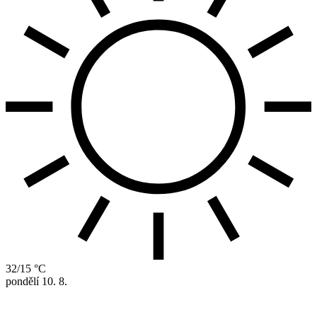
32/15 °C
pondělí
10. 8.