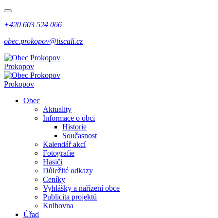
+420 603 524 066
obec.prokopov@tiscali.cz
Prokopov
Prokopov
Obec
Aktuality
Informace o obci
Historie
Současnost
Kalendář akcí
Fotografie
Hasiči
Důležité odkazy
Ceníky
Vyhlášky a nařízení obce
Publicita projektů
Knihovna
Úřad