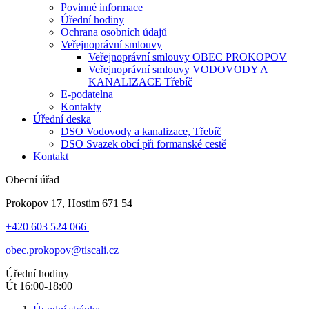
Povinné informace
Úřední hodiny
Ochrana osobních údajů
Veřejnoprávní smlouvy
Veřejnoprávní smlouvy OBEC PROKOPOV
Veřejnoprávní smlouvy VODOVODY A
KANALIZACE Třebíč
E-podatelna
Kontakty
Úřední deska
DSO Vodovody a kanalizace, Třebíč
DSO Svazek obcí při formanské cestě
Kontakt
Obecní úřad
Prokopov 17, Hostim 671 54
+420 603 524 066
obec.prokopov@tiscali.cz
Úřední hodiny
Út 16:00-18:00