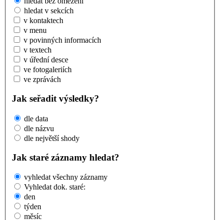
hledat bez omezení
hledat v sekcích
v kontaktech
v menu
v povinných informacích
v textech
v úřední desce
ve fotogaleriích
ve zprávách
Jak seřadit výsledky?
dle data
dle názvu
dle největší shody
Jak staré záznamy hledat?
vyhledat všechny záznamy
Vyhledat dok. staré:
den
týden
měsíc