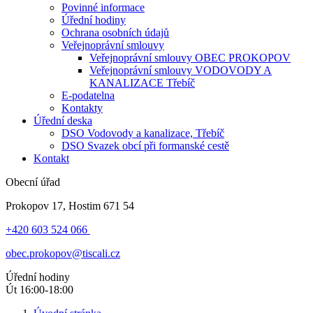
Povinné informace
Úřední hodiny
Ochrana osobních údajů
Veřejnoprávní smlouvy
Veřejnoprávní smlouvy OBEC PROKOPOV
Veřejnoprávní smlouvy VODOVODY A
KANALIZACE Třebíč
E-podatelna
Kontakty
Úřední deska
DSO Vodovody a kanalizace, Třebíč
DSO Svazek obcí při formanské cestě
Kontakt
Obecní úřad
Prokopov 17, Hostim 671 54
+420 603 524 066
obec.prokopov@tiscali.cz
Úřední hodiny
Út 16:00-18:00