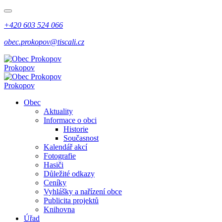
+420 603 524 066
obec.prokopov@tiscali.cz
Prokopov
Prokopov
Obec
Aktuality
Informace o obci
Historie
Současnost
Kalendář akcí
Fotografie
Hasiči
Důležité odkazy
Ceníky
Vyhlášky a nařízení obce
Publicita projektů
Knihovna
Úřad